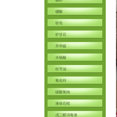
硼砂
硼酸
软皂
炉甘石
升华硫
水杨酸
松节油
氧化锌
碳酸氢钠
液体石蜡
戊二醛消毒液