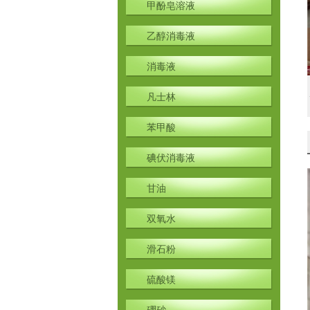
甲酚皂溶液
乙醇消毒液
消毒液
凡士林
苯甲酸
碘伏消毒液
甘油
双氧水
滑石粉
硫酸镁